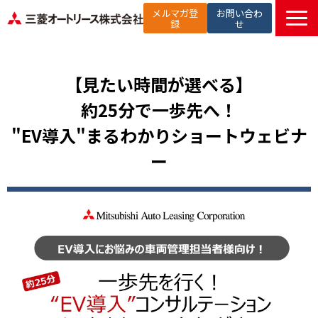
メルマガ登
お問い合わ
録
せ
TOP
提供サービス
【見たい時間が選べる】
解決したい課題から探す
約25分で一歩先へ！
選ばれる理由
"EV導入"まるわかりショートウェビナ
お役立ち記事
ー
セミナー
お知らせ
よくあるご質問