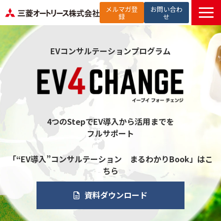
メルマガ登
お問い合わ
録
せ
TOP
EVコンサルテーションプログラム
提供サービス
解決したい課題から探す
選ばれる理由
お役立ち記事
4つのStepでEV導入から活用までを
セミナー
フルサポート
お知らせ
「“EV導入”コンサルテーション まるわかりBook」はこ
よくあるご質問
ちら
資料ダウンロード