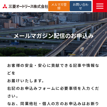
メルマガ登
お問い合わ
録
せ
TOP
提供サービス
メールマガジン配信のお申込み
解決したい課題から探す
選ばれる理由
お役立ち記事
セミナー
お客様の安全・安心に貢献できる記事や情報な
お知らせ
どを
よくあるご質問
お届けいたします。
右記のお申込みフォームに必要事項を入力くだ
さい。
なお、同業他社・個人の方のお申込みはお断り