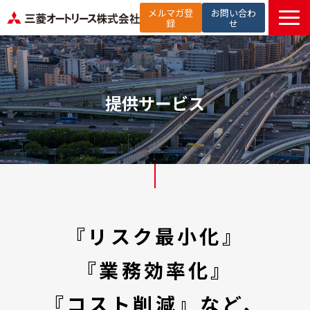
メルマガ登
お問い合わ
録
せ
TOP
提供サービス
解決したい課題から探す
提供サービス
選ばれる理由
お役立ち記事
セミナー
お知らせ
よくあるご質問
『リスク最小化』
『業務効率化』
『コスト削減』など、