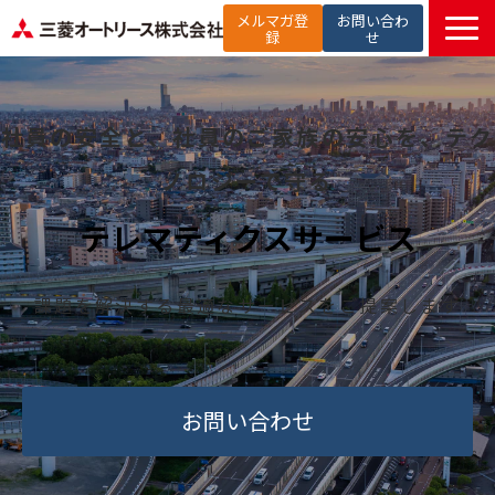
メルマガ登
お問い合わ
録
せ
TOP
提供サービス
社員の安全と、社員のご家族の安心を、テク
解決したい課題から探す
ノロジーで守る
選ばれる理由
テレマティクスサービス
お役立ち記事
セミナー
課題を解決する最適なサービスをご提案します
お知らせ
よくあるご質問
お問い合わせ