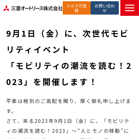
メルマガ登
お問い合わ
録
せ
TOP
9月1日（金）に、次世代モビ
提供サービス
解決したい課題から探す
リティイベント
選ばれる理由
「モビリティの潮流を読む！2
お役立ち記事
セミナー
023」を開催します！
お知らせ
よくあるご質問
平素は格別のご高配を賜り、厚く御礼申し上げま
す。
さて、来る2023年9月1日（金）に、「モビリテ
ィの潮流を読む！2023」～“人とモノの移動”に