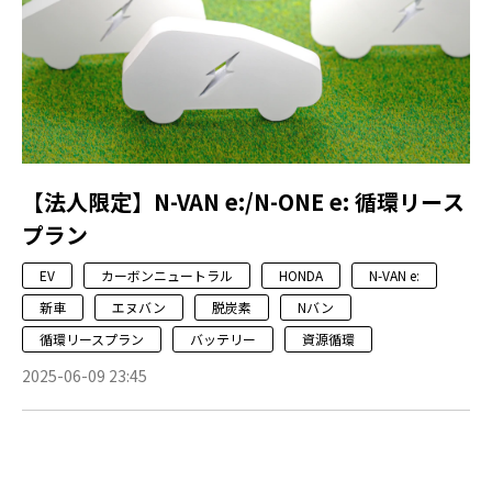
【法人限定】N-VAN e:/N-ONE e: 循環リース
プラン
EV
カーボンニュートラル
HONDA
N-VAN e:
新車
エヌバン
脱炭素
Nバン
循環リースプラン
バッテリー
資源循環
2025-06-09 23:45