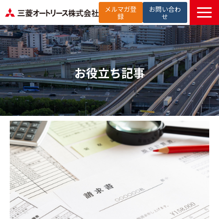
メルマガ登
お問い合わ
録
せ
TOP
提供サービス
解決したい課題から探す
お役立ち記事
選ばれる理由
お役立ち記事
セミナー
お知らせ
よくあるご質問