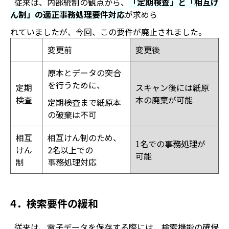
従来は、内部統制の観点から、
「定期検査」と「相互け
ん制」
の
適正事務処理要件対応
が求めら
れていましたが、今回、この要件が廃止されました。
変更前
変更後
原本とデータの突合
を行うために、
定期
スキャン後には紙原
検査
本の廃棄が可能
定期検査まで紙原本
の破棄は不可
相互
相互けん制のため、
1名での事務処理が
けん
2名以上での
可能
制
事務処理対応
4．検索要件の緩和
従来は、電子データを保存する際には、検索機能の確保