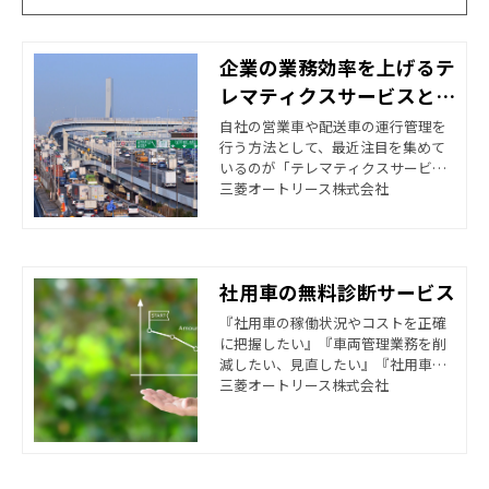
企業の業務効率を上げるテ
レマティクスサービスと
は？
自社の営業車や配送車の運行管理を
行う方法として、最近注目を集めて
いるのが「テレマティクスサービ
ス」です。今回は、テレマティクス
三菱オートリース株式会社
サービスの内容や導入のメリット、
導入事例などを紹介します。
社用車の無料診断サービス
『社用車の稼働状況やコストを正確
に把握したい』『車両管理業務を削
減したい、見直したい』『社用車の
「脱炭素化」を検討したいが、何か
三菱オートリース株式会社
ら始めればいいのか、わからない』
等のお悩みを解決するべく、社用車
の無料診断サービスを提供していま
す。