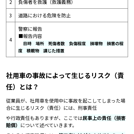
2
負傷者を救護（救護義務）
3
道路における危険を防止
警察に報告
■報告内容
4
日時
場所
死傷者数
負傷程度
損壊物
損害の程
度
積載物
講じた措置
社用車の事故によって生じるリスク（責
任）とは？
従業員が、社用車を使用中に事故を起こしてしまった場
合に生じるリスク（責任）には、刑事責任
や行政責任もありますが、ここでは
民事上の責任（損害
賠償）
について述べていきます。