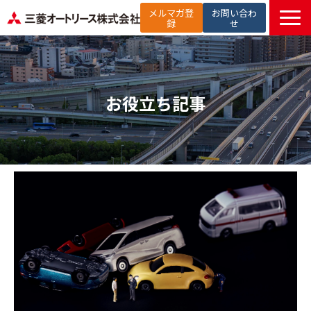
メルマガ登
お問い合わ
録
せ
TOP
提供サービス
解決したい課題から探す
お役立ち記事
選ばれる理由
お役立ち記事
セミナー
お知らせ
よくあるご質問