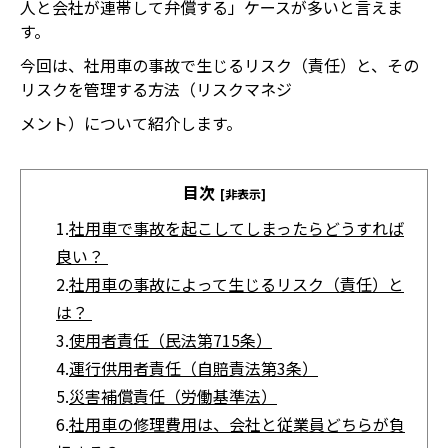
人と会社が連帯して弁償する」ケースが多いと言えま
す。
今回は、社用車の事故で生じるリスク（責任）と、その
リスクを管理する方法（リスクマネジ
メント）について紹介します。
目次
[非表示]
1.
社用車で事故を起こしてしまったらどうすれば
良い？
2.
社用車の事故によって生じるリスク（責任）と
は？
3.
使用者責任（民法第715条）
4.
運行供用者責任（自賠責法第3条）
5.
災害補償責任（労働基準法）
6.
社用車の修理費用は、会社と従業員どちらが負