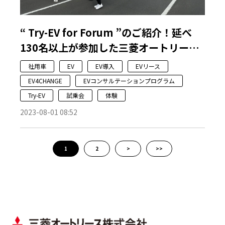
“ Try-EV for Forum ”のご紹介！延べ
130名以上が参加した三菱オートリース
主催の試乗会です！
社用車
EV
EV導入
EVリース
EV4CHANGE
EVコンサルテーションプログラム
Try-EV
試乗会
体験
2023-08-01 08:52
1
2
>
>>