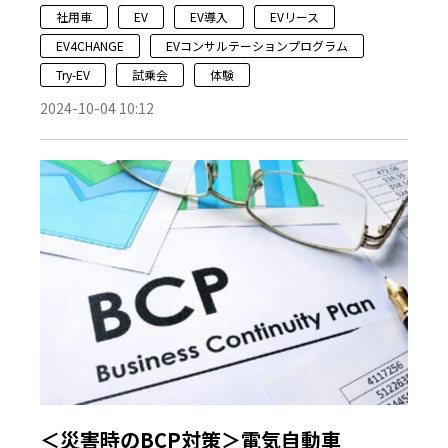
社用車
EV
EV導入
EVリース
EV4CHANGE
EVコンサルテーションプログラム
Try-EV
試乗会
体験
2024-10-04 10:12
＜災害時のBCP対策＞電気自動車