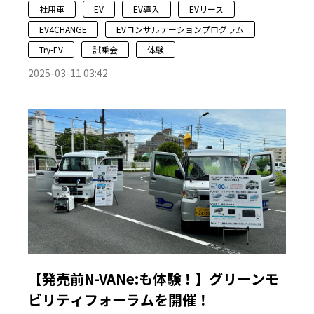
社用車
EV
EV導入
EVリース
EV4CHANGE
EVコンサルテーションプログラム
Try-EV
試乗会
体験
2025-03-11 03:42
【発売前N-VANe:も体験！】グリーンモ
ビリティフォーラムを開催！