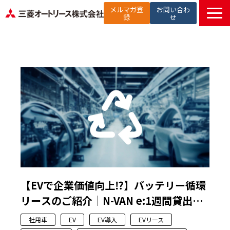
メルマガ登
お問い合わ
録
せ
TOP
提供サービス
解決したい課題から探す
選ばれる理由
お役立ち記事
セミナー
お知らせ
よくあるご質問
【EVで企業価値向上⁉】バッテリー循環
リースのご紹介│N-VAN e:1週間貸出し
ます！
社用車
EV
EV導入
EVリース