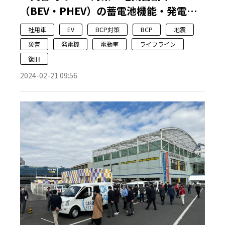
（BEV・PHEV）の蓄電池機能・発電機
能を活用
社用車
EV
BCP対策
BCP
地震
災害
発電機
電動車
ライフライン
復旧
2024-02-21 09:56