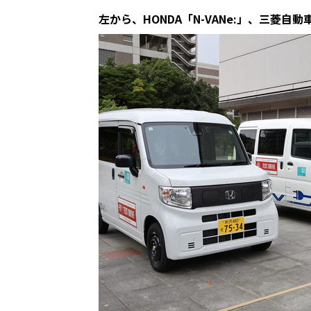
左から、HONDA「N-VANe:」、三菱自動車