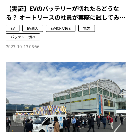
【実証】EVのバッテリーが切れたらどうな
る？ オートリースの社員が実際に試してみま
した！
EV
EV導入
EV4CHANGE
電欠
バッテリー切れ
2023-10-13 06:56