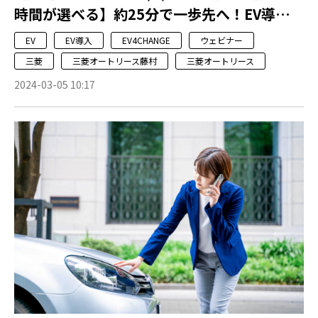
時間が選べる】約25分で一歩先へ！EV導入ま
るわかりショートウェビナーのご案内
EV
EV導入
EV4CHANGE
ウェビナー
三菱
三菱オートリース藤村
三菱オートリース
2024-03-05 10:17