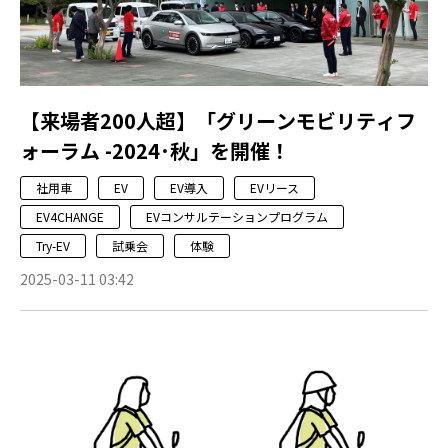
【来場者200人超】「グリーンモビリティフ
ォーラム -2024･秋」を開催！
社用車
EV
EV導入
EVリース
EV4CHANGE
EVコンサルテーションプログラム
Try-EV
試乗会
体験
2025-03-11 03:42