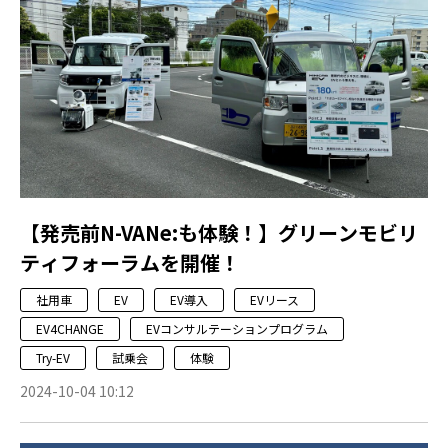
【発売前N-VANe:も体験！】グリーンモビリ
ティフォーラムを開催！
社用車
EV
EV導入
EVリース
EV4CHANGE
EVコンサルテーションプログラム
Try-EV
試乗会
体験
2024-10-04 10:12