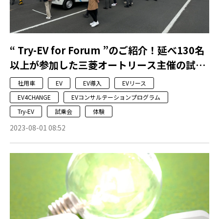
“ Try-EV for Forum ”のご紹介！延べ130名
以上が参加した三菱オートリース主催の試乗
会です！
社用車
EV
EV導入
EVリース
EV4CHANGE
EVコンサルテーションプログラム
Try-EV
試乗会
体験
2023-08-01 08:52