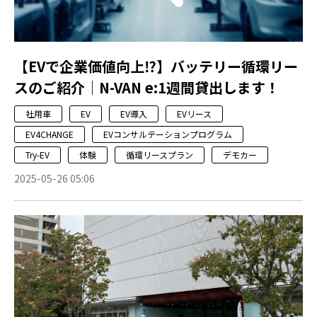
【EVで企業価値向上⁉】バッテリー循環リー
スのご紹介│N-VAN e:1週間貸出します！
社用車
EV
EV導入
EVリース
EV4CHANGE
EVコンサルテーションプログラム
Try-EV
体験
循環リースプラン
デモカー
2025-05-26 05:06